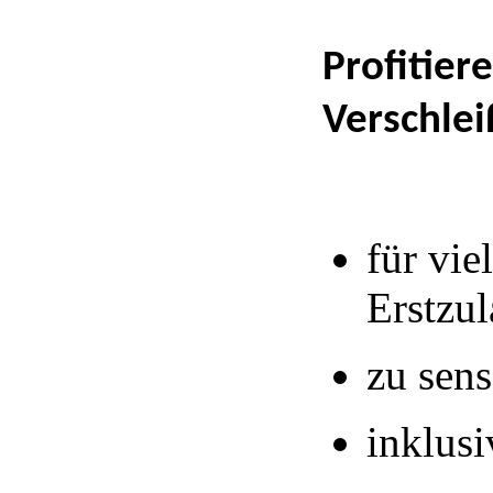
Profitier
Verschle
für vie
Erstzu
zu sens
inklus