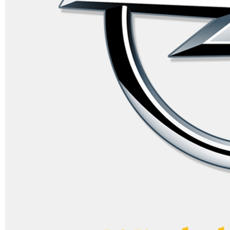
Neue In
Unsere
Sie errei
99 8 77 