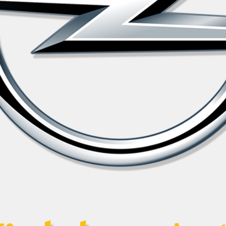
Neue Internetpräsenz
Unsere Website befindet sich derzeit i
Sie erreichen uns über Telefon unter 07181 - 99 8 77 0 oder ü
Vielen Dank für Ihr Verständn