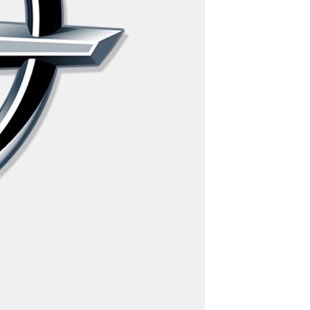
m Neuaufbau.
ber E-mail info@autohaus-trinkle.de
iss